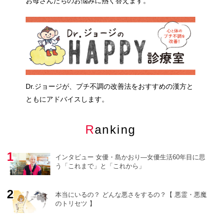
お母さんたちのお悩みに熱く答えます。
Dr.ジョージが、プチ不調の改善法をおすすめの漢方と
ともにアドバイスします。
Ranking
インタビュー 女優・島かおり―女優生活60年目に思
う「これまで」と「これから」
本当にいるの？ どんな悪さをするの？【 悪霊・悪魔
のトリセツ 】
o
r