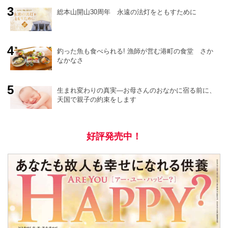
e
総本山開山30周年 永遠の法灯をともすために
釣った魚も食べられる! 漁師が営む港町の食堂 さか
なかなさ
生まれ変わりの真実―お母さんのおなかに宿る前に、
天国で親子の約束をします
好評発売中！