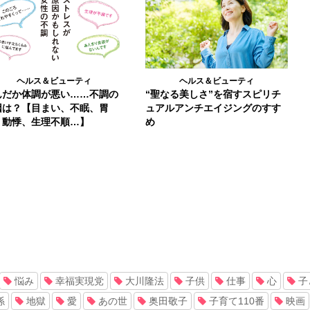
ヘルス＆ビューティ
ヘルス＆ビューティ
“聖なる美しさ”を宿すスピリチ
んだか体調が悪い……不調の
ュアルアンチエイジングのすす
因は？【目まい、不眠、胃
め
、動悸、生理不順…】
悩み
幸福実現党
大川隆法
子供
仕事
心
子
係
地獄
愛
あの世
奥田敬子
子育て110番
映画