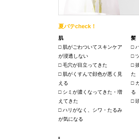
夏バテcheck！
肌
髪
□ 肌がごわついてスキンケア
□
が浸透しない
□
□ 毛穴が目立ってきた
□
□ 肌がくすんで顔色が悪く見
た
える
□
□ シミが濃くなってきた・増
る
えてきた
□
□ ハリがなく、シワ・たるみ
が気になる