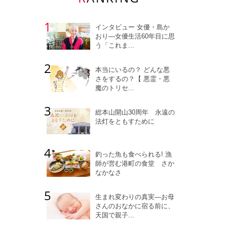
インタビュー 女優・島か
おり―女優生活60年目に思
う「これま...
本当にいるの？ どんな悪
さをするの？【 悪霊・悪
魔のトリセ...
総本山開山30周年 永遠の
法灯をともすために
釣った魚も食べられる! 漁
師が営む港町の食堂 さか
なかなさ
生まれ変わりの真実―お母
さんのおなかに宿る前に、
天国で親子...