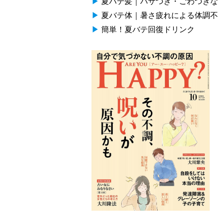
▶
夏バテ髪｜パサつき・ごわつきな
▶
夏バテ体｜暑さ疲れによる体調不
▶
簡単！夏バテ回復ドリンク