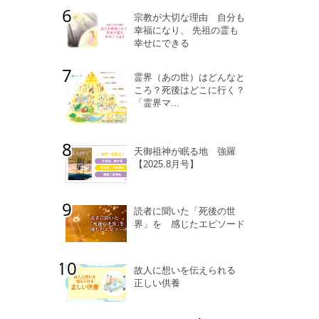
宗教が大切な理由 自分も
幸福になり、 先祖の霊も
幸せにできる
霊界（あの世）はどんなと
ころ？死後はどこに行く？
「霊界マ...
天御祖神が眠る地 強羅
【2025.8月号】
読者に聞いた「死後の世
界」を 感じたエピソード
故人に想いを伝えられる
正しい供養