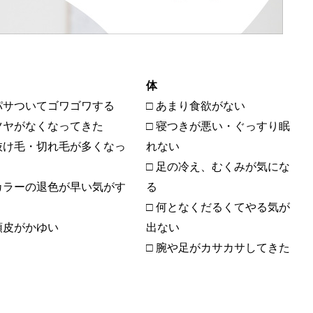
体
 パサついてゴワゴワする
□ あまり食欲がない
 ツヤがなくなってきた
□ 寝つきが悪い・ぐっすり眠
 抜け毛・切れ毛が多くなっ
れない
□ 足の冷え、むくみが気にな
 カラーの退色が早い気がす
る
□ 何となくだるくてやる気が
 頭皮がかゆい
出ない
□ 腕や足がカサカサしてきた