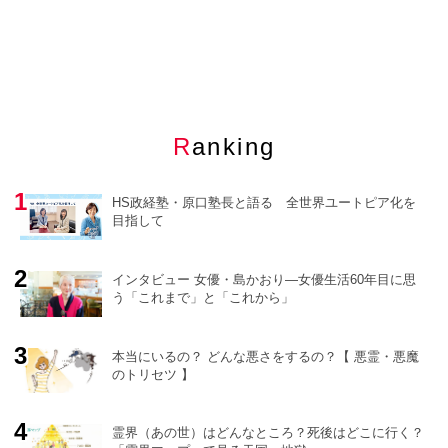
Ranking
HS政経塾・原口塾長と語る 全世界ユートピア化を
目指して
インタビュー 女優・島かおり―女優生活60年目に思
う「これまで」と「これから」
o
r
e
本当にいるの？ どんな悪さをするの？【 悪霊・悪魔
のトリセツ 】
霊界（あの世）はどんなところ？死後はどこに行く？