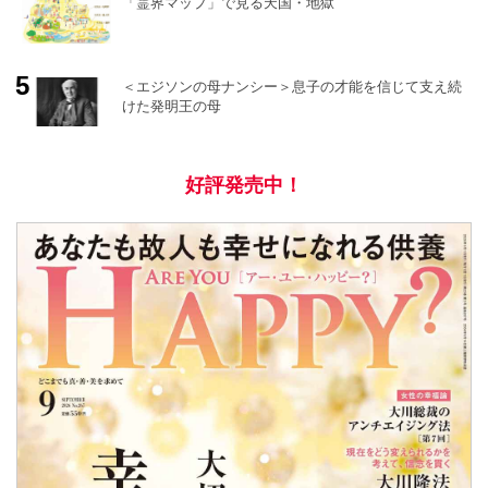
「霊界マップ」で見る天国・地獄
＜エジソンの母ナンシー＞息子の才能を信じて支え続
けた発明王の母
好評発売中！