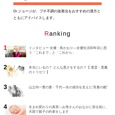
Dr.ジョージが、プチ不調の改善法をおすすめの漢方と
ともにアドバイスします。
Ranking
インタビュー 女優・島かおり―女優生活60年目に思
う「これまで」と「これから」
本当にいるの？ どんな悪さをするの？【 悪霊・悪魔
のトリセツ 】
o
r
e
山之内一豊の妻・千代―夫の成功を支えた“良妻の鑑”
生まれ変わりの真実―お母さんのおなかに宿る前に、
天国で親子の約束をします