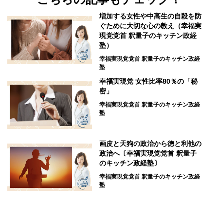
増加する女性や中高生の自殺を防
ぐために大切な心の教え（幸福実
現党党首 釈量子のキッチン政経
塾）
幸福実現党党首 釈量子のキッチン政経
塾
幸福実現党 女性比率80％の「秘
密」
幸福実現党党首 釈量子のキッチン政経
塾
画皮と天狗の政治から徳と利他の
政治へ〔幸福実現党党首 釈量子
のキッチン政経塾〕
幸福実現党党首 釈量子のキッチン政経
塾