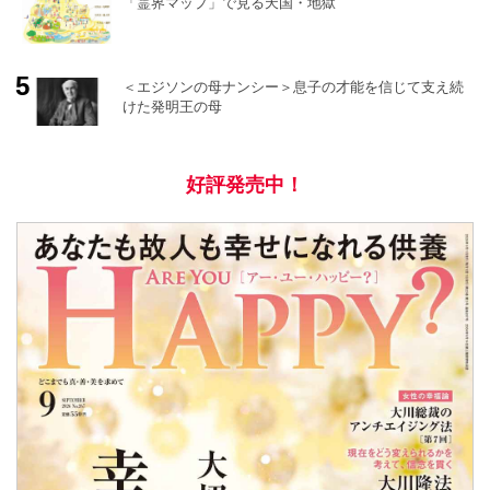
「霊界マップ」で見る天国・地獄
＜エジソンの母ナンシー＞息子の才能を信じて支え続
けた発明王の母
好評発売中！