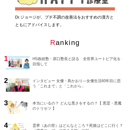
Dr.ジョージが、プチ不調の改善法をおすすめの漢方と
ともにアドバイスします。
Ranking
HS政経塾・原口塾長と語る 全世界ユートピア化を
目指して
インタビュー 女優・島かおり―女優生活60年目に思
う「これまで」と「これから」
o
r
e
本当にいるの？ どんな悪さをするの？【 悪霊・悪魔
のトリセツ 】
霊界（あの世）はどんなところ？死後はどこに行く？