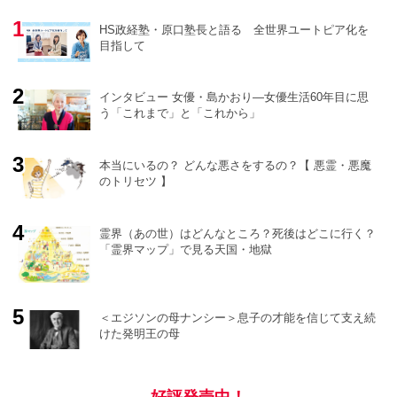
HS政経塾・原口塾長と語る 全世界ユートピア化を
目指して
インタビュー 女優・島かおり―女優生活60年目に思
う「これまで」と「これから」
o
r
e
本当にいるの？ どんな悪さをするの？【 悪霊・悪魔
のトリセツ 】
霊界（あの世）はどんなところ？死後はどこに行く？
「霊界マップ」で見る天国・地獄
＜エジソンの母ナンシー＞息子の才能を信じて支え続
けた発明王の母