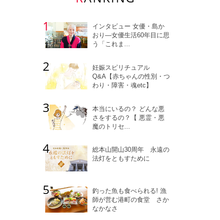
インタビュー 女優・島か
おり―女優生活60年目に思
う「これま...
妊娠スピリチュアル
Q&A【赤ちゃんの性別・つ
わり・障害・魂etc】
本当にいるの？ どんな悪
さをするの？【 悪霊・悪
魔のトリセ...
総本山開山30周年 永遠の
法灯をともすために
釣った魚も食べられる! 漁
師が営む港町の食堂 さか
なかなさ