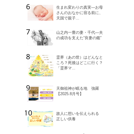
生まれ変わりの真実―お母
さんのおなかに宿る前に、
天国で親子...
山之内一豊の妻・千代―夫
の成功を支えた“良妻の鑑”
霊界（あの世）はどんなと
ころ？死後はどこに行く？
「霊界マ...
天御祖神が眠る地 強羅
【2025.8月号】
故人に想いを伝えられる
正しい供養