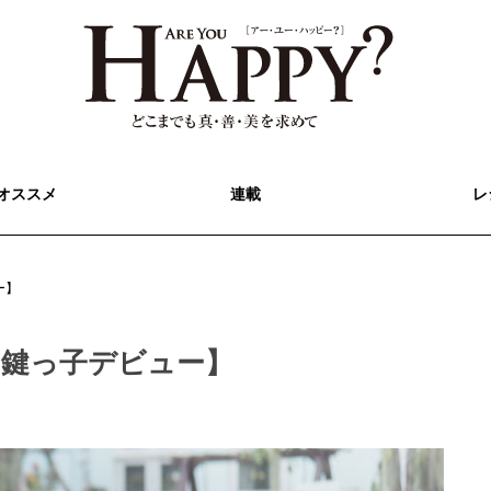
オススメ
連載
レ
ー】
【鍵っ子デビュー】