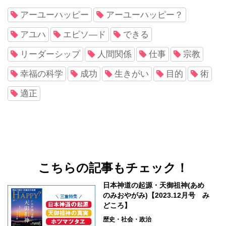
アーユーハッピー
アーユーハッピー？
アユハ
エピソ―ド
できる
リーダーシップ
人間関係
仕事
宗教
幸福の科学
成功
生きがい
目的
術
適正
こちらの記事もチェック！
日本神道の起源・天御祖神(あめ
のみおやがみ)【2023.12月号 み
どころ】
歴史・社会・政治