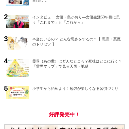
目指して
インタビュー 女優・島かおり―女優生活60年目に思
う「これまで」と「これから」
o
r
e
本当にいるの？ どんな悪さをするの？【 悪霊・悪魔
のトリセツ 】
霊界（あの世）はどんなところ？死後はどこに行く？
「霊界マップ」で見る天国・地獄
小学生から始めよう！勉強が楽しくなる習慣づくり
好評発売中！