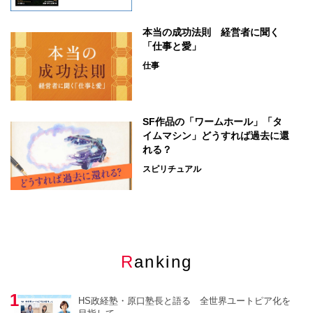
本当の成功法則 経営者に聞く
「仕事と愛」
仕事
SF作品の「ワームホール」「タ
イムマシン」どうすれば過去に還
れる？
スピリチュアル
Ranking
HS政経塾・原口塾長と語る 全世界ユートピア化を