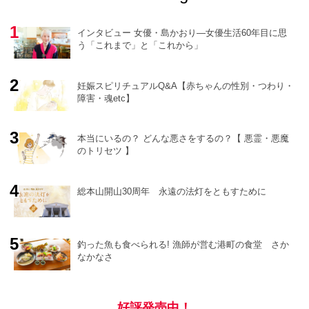
インタビュー 女優・島かおり―女優生活60年目に思
う「これまで」と「これから」
妊娠スピリチュアルQ&A【赤ちゃんの性別・つわり・
障害・魂etc】
o
r
e
本当にいるの？ どんな悪さをするの？【 悪霊・悪魔
のトリセツ 】
総本山開山30周年 永遠の法灯をともすために
釣った魚も食べられる! 漁師が営む港町の食堂 さか
なかなさ
好評発売中！