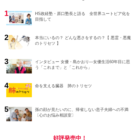
HS政経塾・原口塾長と語る 全世界ユートピア化を
目指して
本当にいるの？ どんな悪さをするの？【 悪霊・悪魔
のトリセツ 】
o
r
e
インタビュー 女優・島かおり―女優生活60年目に思
う「これまで」と「これから」
命を支える臓器 肺のトリセツ
孫の顔が見たいのに、帰省しない息子夫婦への不満
〔心のお悩み相談室〕
好評発売中！