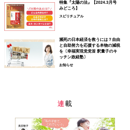
特集『太陽の法』【2024.3月号
みどころ】
スピリチュアル
瀕死の日本経済を救うには？自由
と自助努力を応援する本物の減税
を〔幸福実現党党首 釈量子のキ
ッチン政経塾〕
お知らせ
連載