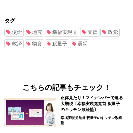
タグ
使命
地震
幸福実現党
支援
政党
救済
物資
釈量子
震災
こちらの記事もチェック！
正体見たり！マイナンバーで迫る
大増税〔幸福実現党党首 釈量子
のキッチン政経塾〕
幸福実現党党首 釈量子のキッチン政経
塾