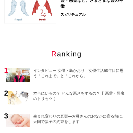
霊・悪霊など、さまざまな霊の特
徴
スピリチュアル
Ranking
インタビュー 女優・島かおり―女優生活60年目に思
う「これまで」と「これから」
本当にいるの？ どんな悪さをするの？【 悪霊・悪魔
のトリセツ 】
o
r
e
生まれ変わりの真実―お母さんのおなかに宿る前に、
天国で親子の約束をします