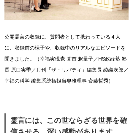
公開霊言の収録に、質問者として携わっている４人
に、収録前の様子や、収録中のリアルなエピソードを
聞きました。（幸福実現党 党首 釈量子／HS政経塾 塾
長 原口実季／月刊「ザ・リバティ」編集長 綾織次郎／
幸福の科学 編集系統括担当専務理事 斎藤哲秀）
霊言には、この世ならざる世界を確
信させる、深い感動があります。