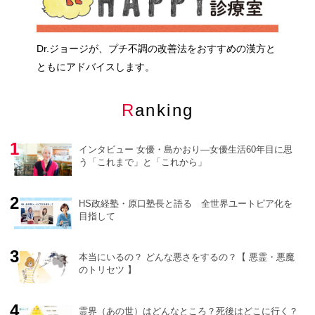
Dr.ジョージが、プチ不調の改善法をおすすめの漢方と
ともにアドバイスします。
Ranking
インタビュー 女優・島かおり―女優生活60年目に思
う「これまで」と「これから」
HS政経塾・原口塾長と語る 全世界ユートピア化を
目指して
o
r
e
本当にいるの？ どんな悪さをするの？【 悪霊・悪魔
のトリセツ 】
霊界（あの世）はどんなところ？死後はどこに行く？