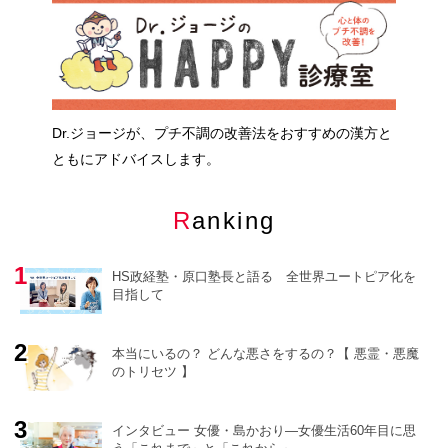
Dr.ジョージが、プチ不調の改善法をおすすめの漢方と
ともにアドバイスします。
Ranking
HS政経塾・原口塾長と語る 全世界ユートピア化を
目指して
本当にいるの？ どんな悪さをするの？【 悪霊・悪魔
のトリセツ 】
o
r
e
インタビュー 女優・島かおり―女優生活60年目に思