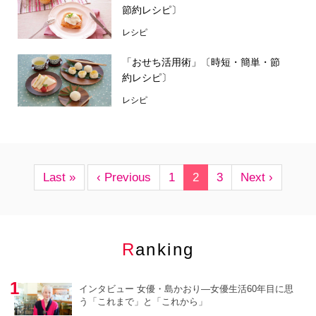
節約レシピ〕
レシピ
「おせち活用術」〔時短・簡単・節
約レシピ〕
レシピ
Last »
‹ Previous
1
2
3
Next ›
Ranking
インタビュー 女優・島かおり―女優生活60年目に思
う「これまで」と「これから」