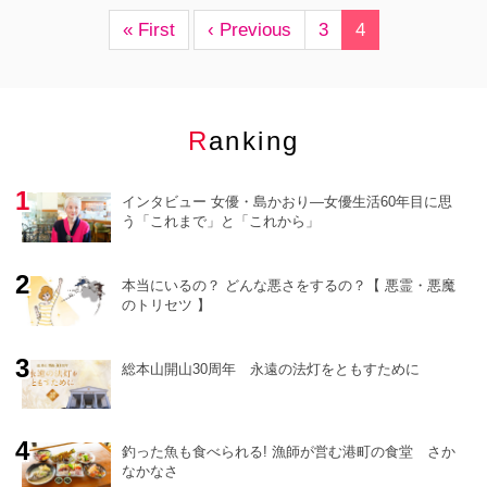
心のお悩み相談室
« First
‹ Previous
3
4
読者の手記
特集
Ranking
今月の占い
インタビュー 女優・島かおり―女優生活60年目に思
編集部のオススメ
う「これまで」と「これから」
本当にいるの？ どんな悪さをするの？【 悪霊・悪魔
のトリセツ 】
総本山開山30周年 永遠の法灯をともすために
釣った魚も食べられる! 漁師が営む港町の食堂 さか
なかなさ