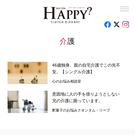
レシピ
連載
幸福実現党党首 釈量子のキッチン政経塾
介護
幸福実現党党首 釈量子の東奔西走！
46歳独身、親の自宅介護でこの先不
竜の口法子校長の熱烈エール「もう大丈夫！」
安。【シングル介護】
岡野宏のビューティーレッスンーさあ、はじめましょうか
心のお悩み相談室
意固地に人の手を借りようとしない
子育て110番
兄の介護に困っています。
釈量子のお悩みクオンタム・リープ
釈量子のお悩みクオンタム・リープ
時代を創った女性たち