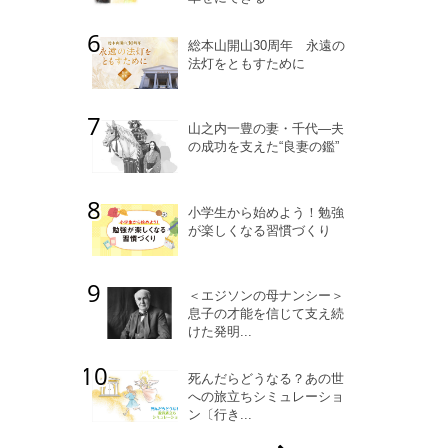
総本山開山30周年 永遠の
法灯をともすために
山之内一豊の妻・千代―夫
の成功を支えた“良妻の鑑”
小学生から始めよう！勉強
が楽しくなる習慣づくり
＜エジソンの母ナンシー＞
息子の才能を信じて支え続
けた発明...
死んだらどうなる？あの世
への旅立ちシミュレーショ
ン〔行き...