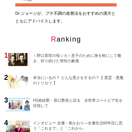
Dr.ジョージが、プチ不調の改善法をおすすめの漢方と
ともにアドバイスします。
Ranking
＜野口英世の母シカ＞息子のために身を粉にして働
き、祈り続けた母性の象徴
本当にいるの？ どんな悪さをするの？【 悪霊・悪魔
のトリセツ 】
o
r
e
HS政経塾・原口塾長と語る 全世界ユートピア化を
目指して
インタビュー 女優・島かおり―女優生活60年目に思
う「これまで」と「これから」