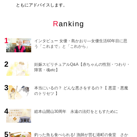
ともにアドバイスします。
Ranking
インタビュー 女優・島かおり―女優生活60年目に思
う「これまで」と「これから」
妊娠スピリチュアルQ&A【赤ちゃんの性別・つわり・
障害・魂etc】
o
r
e
本当にいるの？ どんな悪さをするの？【 悪霊・悪魔
のトリセツ 】
総本山開山30周年 永遠の法灯をともすために
釣った魚も食べられる! 漁師が営む港町の食堂 さか