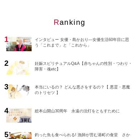
Ranking
インタビュー 女優・島かおり―女優生活60年目に思
う「これまで」と「これから」
妊娠スピリチュアルQ&A【赤ちゃんの性別・つわり・
障害・魂etc】
o
r
e
本当にいるの？ どんな悪さをするの？【 悪霊・悪魔
のトリセツ 】
総本山開山30周年 永遠の法灯をともすために
釣った魚も食べられる! 漁師が営む港町の食堂 さか