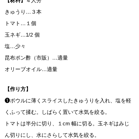
【材料】
４人分
きゅうり…３本
トマト…１個
玉ネギ…1/2 個
塩…少々
昆布ポン酢（市販）…適量
オリーブオイル…適量
【作り方】
❶ボウルに薄くスライスしたきゅうりを入れ、塩を軽
くふって揉む。しばらく置いて水気を絞る。
トマトは半分に切り、１cm 幅に切る。玉ネギはみじ
ん切りにし、水にさらして水気を絞る。