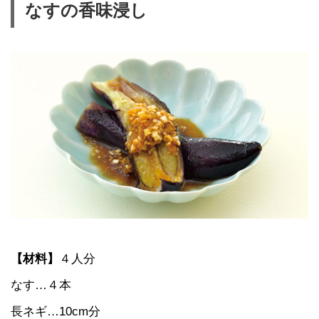
なすの香味浸し
【材料】
４人分
なす…４本
長ネギ…10cm分