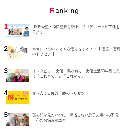
Ranking
HS政経塾・原口塾長と語る 全世界ユートピア化を
目指して
本当にいるの？ どんな悪さをするの？【 悪霊・悪魔
のトリセツ 】
o
r
e
インタビュー 女優・島かおり―女優生活60年目に思
う「これまで」と「これから」
命を支える臓器 肺のトリセツ
孫の顔が見たいのに、帰省しない息子夫婦への不満
〔心のお悩み相談室〕