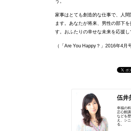
う。
家事はとても創造的な仕事で、人間
ます。あなたが将来、男性の部下を
す。おふたりの幸せな未来を応援し
（「Are You Happy？」2016年4月
伍井
幸福の科
正心館講
などを
え、シ
る。