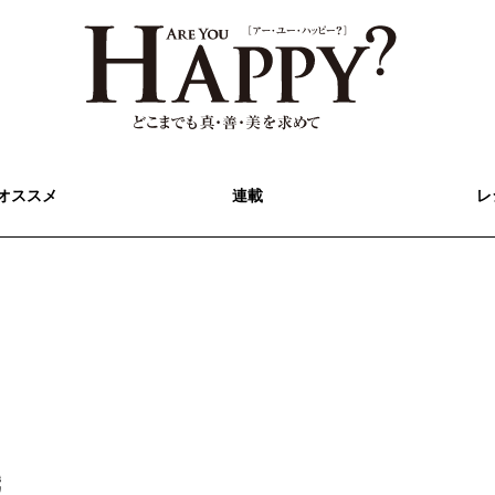
オススメ
連載
レ
機