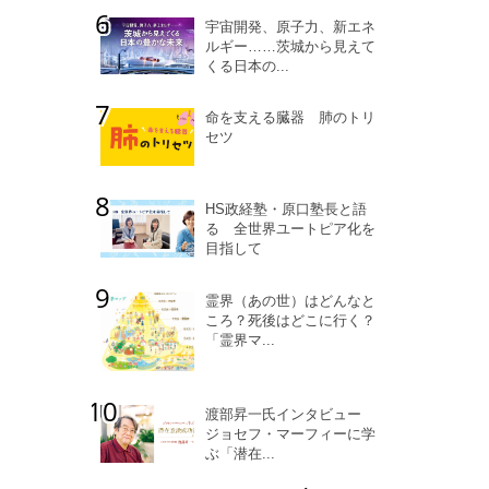
宇宙開発、原子力、新エネ
ルギー……茨城から見えて
くる日本の...
命を支える臓器 肺のトリ
セツ
HS政経塾・原口塾長と語
る 全世界ユートピア化を
目指して
霊界（あの世）はどんなと
ころ？死後はどこに行く？
「霊界マ...
渡部昇一氏インタビュー
ジョセフ・マーフィーに学
ぶ「潜在...