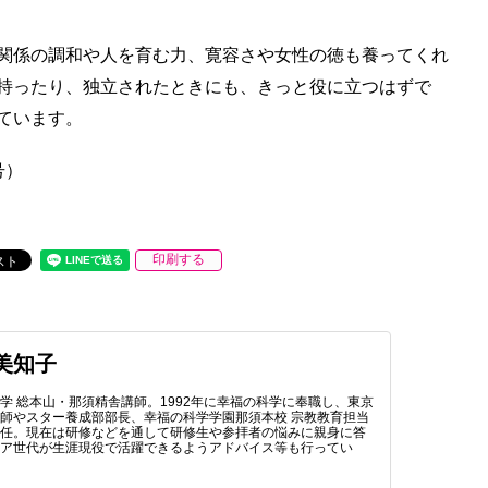
関係の調和や人を育む力、寛容さや女性の徳も養ってくれ
持ったり、独立されたときにも、きっと役に立つはずで
ています。
号）
印刷する
美知子
学 総本山・那須精舎講師。1992年に幸福の科学に奉職し、東京
師やスター養成部部長、幸福の科学学園那須本校 宗教教育担当
歴任。現在は研修などを通して研修生や参拝者の悩みに親身に答
ニア世代が生涯現役で活躍できるようアドバイス等も行ってい