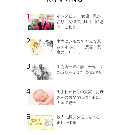
インタビュー 女優・島か
おり―女優生活60年目に思
う「これま...
本当にいるの？ どんな悪
さをするの？【 悪霊・悪
魔のトリセ...
山之内一豊の妻・千代―夫
の成功を支えた“良妻の鑑”
生まれ変わりの真実―お母
さんのおなかに宿る前に、
天国で親子...
故人に想いを伝えられる
正しい供養