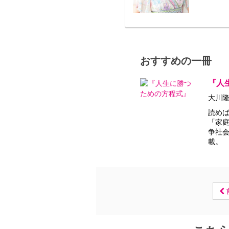
おすすめの一冊
『人
大川隆
読めば
「家
争社
載。