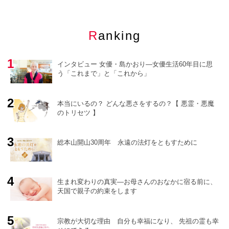
Ranking
インタビュー 女優・島かおり―女優生活60年目に思
う「これまで」と「これから」
本当にいるの？ どんな悪さをするの？【 悪霊・悪魔
のトリセツ 】
o
r
e
総本山開山30周年 永遠の法灯をともすために
生まれ変わりの真実―お母さんのおなかに宿る前に、
天国で親子の約束をします
宗教が大切な理由 自分も幸福になり、 先祖の霊も幸