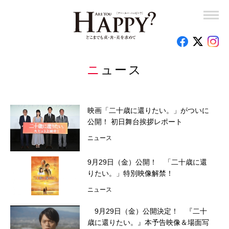
子育て110番
釈量子のお悩みクオンタム・リープ
時代を創った女性たち
ニュース
心のお悩み相談室
映画「二十歳に還りたい。」がついに
読者の手記
公開！ 初日舞台挨拶レポート
特集
ニュース
今月の占い
9月29日（金）公開！ 「二十歳に還
りたい。」特別映像解禁！
編集部のオススメ
ニュース
9月29日（金）公開決定！ 『二十
歳に還りたい。』本予告映像＆場面写