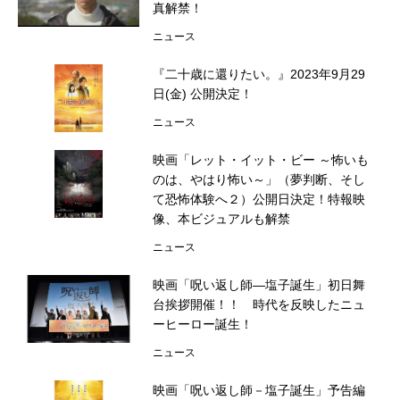
真解禁！
ニュース
『二十歳に還りたい。』2023年9月29
日(金) 公開決定！
ニュース
映画「レット・イット・ビー ～怖いも
のは、やはり怖い～」（夢判断、そし
て恐怖体験へ２）公開日決定！特報映
像、本ビジュアルも解禁
ニュース
映画「呪い返し師―塩子誕生」初日舞
台挨拶開催！！ 時代を反映したニュ
ーヒーロー誕生！
ニュース
映画「呪い返し師－塩子誕生」予告編