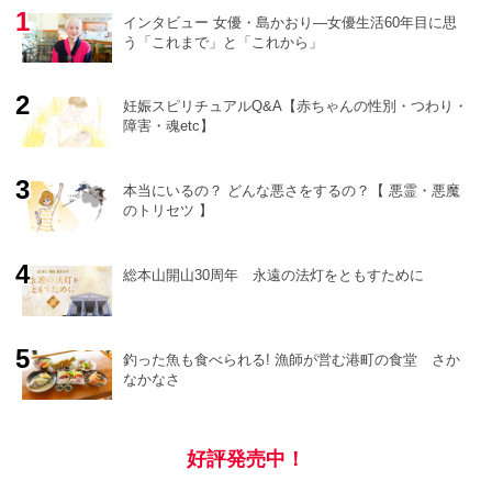
インタビュー 女優・島かおり―女優生活60年目に思
う「これまで」と「これから」
妊娠スピリチュアルQ&A【赤ちゃんの性別・つわり・
障害・魂etc】
o
r
e
本当にいるの？ どんな悪さをするの？【 悪霊・悪魔
のトリセツ 】
総本山開山30周年 永遠の法灯をともすために
釣った魚も食べられる! 漁師が営む港町の食堂 さか
なかなさ
好評発売中！