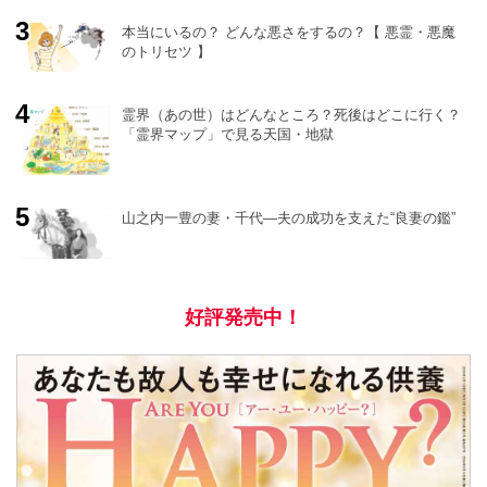
e
本当にいるの？ どんな悪さをするの？【 悪霊・悪魔
のトリセツ 】
霊界（あの世）はどんなところ？死後はどこに行く？
「霊界マップ」で見る天国・地獄
山之内一豊の妻・千代―夫の成功を支えた“良妻の鑑”
好評発売中！