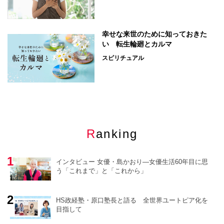
幸せな来世のために知っておきた
い 転生輪廻とカルマ
スピリチュアル
Ranking
インタビュー 女優・島かおり―女優生活60年目に思
う「これまで」と「これから」
HS政経塾・原口塾長と語る 全世界ユートピア化を
目指して
o
r