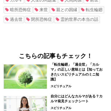
カルマ
人生の問題集
人間関係
前世
暗所恐怖症
来世
親との因縁
転生輪廻
過去世
閉所恐怖症
霊的世界の本当の話
こちらの記事もチェック！
「転生輪廻」「過去世」「カル
マ」の正しい意味とは【知ってお
きたいスピリチュアルのミニ知
識】
スピリチュアル
自分にはどんなカルマがある？カ
ルマ発見チェックシート
スピリチュアル