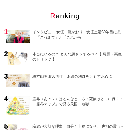
Ranking
インタビュー 女優・島かおり―女優生活60年目に思
う「これまで」と「これから」
本当にいるの？ どんな悪さをするの？【 悪霊・悪魔
のトリセツ 】
o
r
e
総本山開山30周年 永遠の法灯をともすために
霊界（あの世）はどんなところ？死後はどこに行く？
「霊界マップ」で見る天国・地獄
宗教が大切な理由 自分も幸福になり、 先祖の霊も幸