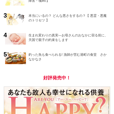
障害・魂etc】
o
r
e
本当にいるの？ どんな悪さをするの？【 悪霊・悪魔
のトリセツ 】
生まれ変わりの真実―お母さんのおなかに宿る前に、
天国で親子の約束をします
釣った魚も食べられる! 漁師が営む港町の食堂 さか
なかなさ
好評発売中！