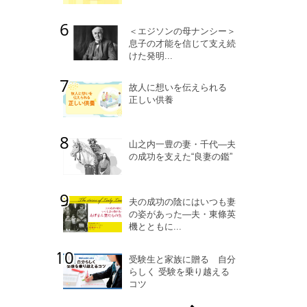
＜エジソンの母ナンシー＞
息子の才能を信じて支え続
けた発明...
故人に想いを伝えられる
正しい供養
山之内一豊の妻・千代―夫
の成功を支えた“良妻の鑑”
夫の成功の陰にはいつも妻
の姿があった―夫・東條英
機とともに...
受験生と家族に贈る 自分
らしく 受験を乗り越える
コツ