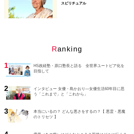
スピリチュアル
Ranking
HS政経塾・原口塾長と語る 全世界ユートピア化を
目指して
インタビュー 女優・島かおり―女優生活60年目に思
う「これまで」と「これから」
o
r
e
本当にいるの？ どんな悪さをするの？【 悪霊・悪魔
のトリセツ 】