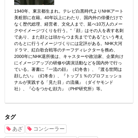
1940年、東京都生まれ。テレビ白黒時代よりNHKアート
美粧部に在籍。40年以上にわたり、国内外の俳優だけで
なく歴代総理、経営者、文化人まで、延べ10万人のメー
クやイメージづくりを行う。“「顔」はその人を表す名刺
であり、また顔とは頭からつま先までである”という考え
のもとに行うイメージづくりには定評がある。NHK大河
ドラマ、紅白歌合戦等のチーフディレクターを務め、
2000年にNHK退所後は、キャスターや政治家、企業向け
にイメージアップの研修や講演活動などを国内外で行っ
ている。著書に『一流の顔』（幻冬舎）、『渡る世間は
顔しだい』（幻冬舎）、『トップ１％のプロフェッショ
ナルが実践する「見た目」の流儀』（ダイヤモンド
社）、『心をつかむ顔力』（PHP研究所）等。
タグ
あざ
コンシーラー