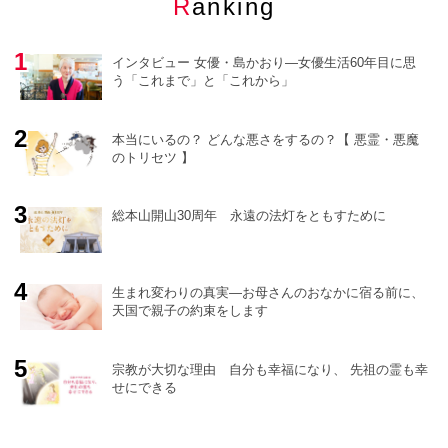
Ranking
インタビュー 女優・島かおり―女優生活60年目に思
う「これまで」と「これから」
本当にいるの？ どんな悪さをするの？【 悪霊・悪魔
のトリセツ 】
o
r
e
総本山開山30周年 永遠の法灯をともすために
生まれ変わりの真実―お母さんのおなかに宿る前に、
天国で親子の約束をします
宗教が大切な理由 自分も幸福になり、 先祖の霊も幸
せにできる