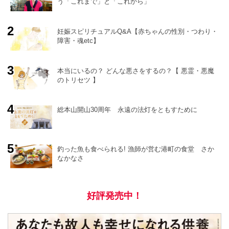
う「これまで」と「これから」
妊娠スピリチュアルQ&A【赤ちゃんの性別・つわり・
障害・魂etc】
o
r
e
本当にいるの？ どんな悪さをするの？【 悪霊・悪魔
のトリセツ 】
総本山開山30周年 永遠の法灯をともすために
釣った魚も食べられる! 漁師が営む港町の食堂 さか
なかなさ
好評発売中！