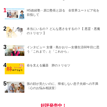
HS政経塾・原口塾長と語る 全世界ユートピア化を
目指して
本当にいるの？ どんな悪さをするの？【 悪霊・悪魔
のトリセツ 】
o
r
e
インタビュー 女優・島かおり―女優生活60年目に思
う「これまで」と「これから」
命を支える臓器 肺のトリセツ
孫の顔が見たいのに、帰省しない息子夫婦への不満
〔心のお悩み相談室〕
好評発売中！