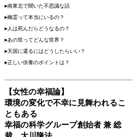
▸
南東北で聞いた不思議な話
▸
幽霊って本当にいるの？
▸
人は死んだらどうなるの？
▸
あの世ってどんな世界？
▸
天国に還るにはどうしたらいい？
▸
正しい供養のポイントは？
【女性の幸福論】
環境の変化で不幸に見舞われるこ
ともある
幸福の科学グループ創始者 兼 総
裁 大川隆法