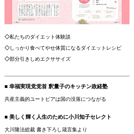
◇
私たちのダイエット体験談
◇
しっかり食べてやせ体質になるダイエットレシピ
◇
部分引きしめエクササイズ
■ 幸福実現党党首 釈量子のキッチン政経塾
共産主義的ユートピアは国の没落につながる
■ 美しく輝く人生のために小川知子セレクト
大川隆法総裁 書き下ろし箴言集より