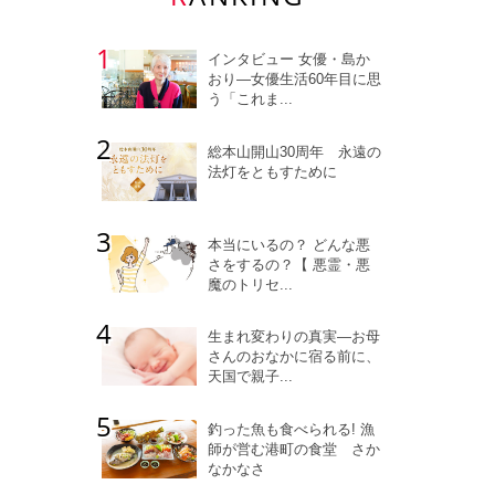
インタビュー 女優・島か
おり―女優生活60年目に思
う「これま...
総本山開山30周年 永遠の
法灯をともすために
本当にいるの？ どんな悪
さをするの？【 悪霊・悪
魔のトリセ...
生まれ変わりの真実―お母
さんのおなかに宿る前に、
天国で親子...
釣った魚も食べられる! 漁
師が営む港町の食堂 さか
なかなさ