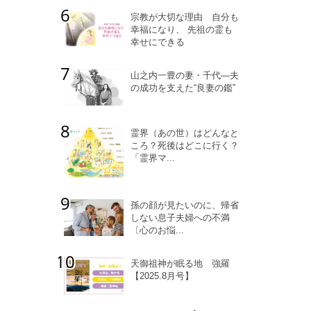
宗教が大切な理由 自分も
幸福になり、 先祖の霊も
幸せにできる
山之内一豊の妻・千代―夫
の成功を支えた“良妻の鑑”
霊界（あの世）はどんなと
ころ？死後はどこに行く？
「霊界マ...
孫の顔が見たいのに、帰省
しない息子夫婦への不満
〔心のお悩...
天御祖神が眠る地 強羅
【2025.8月号】