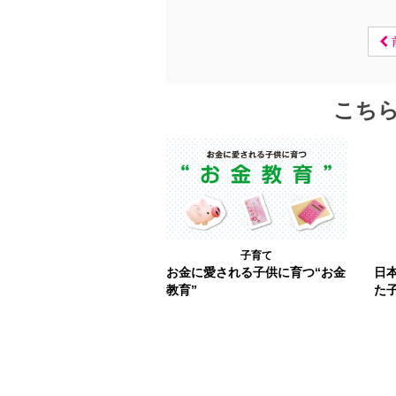
こち
子育て
お金に愛される子供に育つ“お金
日
教育”
た