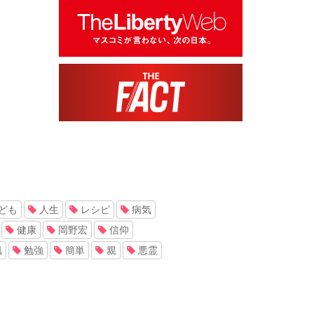
ども
人生
レシピ
病気
健康
岡野宏
信仰
肌
勉強
簡単
親
悪霊