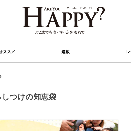
オススメ
連載
レ
袋
るしつけの知恵袋