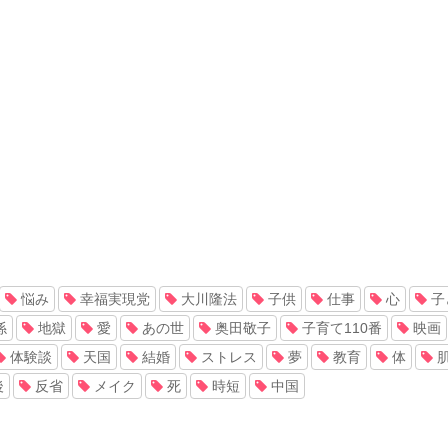
悩み
幸福実現党
大川隆法
子供
仕事
心
子
係
地獄
愛
あの世
奥田敬子
子育て110番
映画
体験談
天国
結婚
ストレス
夢
教育
体
後
反省
メイク
死
時短
中国