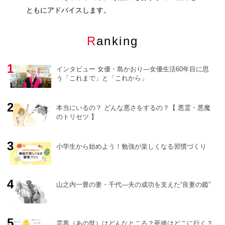
ともにアドバイスします。
Ranking
インタビュー 女優・島かおり―女優生活60年目に思
う「これまで」と「これから」
本当にいるの？ どんな悪さをするの？【 悪霊・悪魔
のトリセツ 】
o
r
e
小学生から始めよう！勉強が楽しくなる習慣づくり
山之内一豊の妻・千代―夫の成功を支えた“良妻の鑑”
霊界（あの世）はどんなところ？死後はどこに行く？