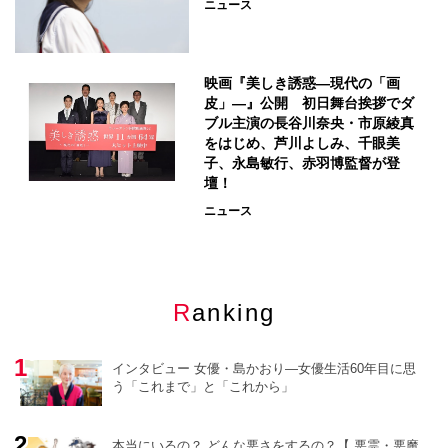
ニュース
映画『美しき誘惑―現代の「画
皮」―』公開 初日舞台挨拶でダ
ブル主演の長谷川奈央・市原綾真
をはじめ、芦川よしみ、千眼美
子、永島敏行、赤羽博監督が登
壇！
ニュース
Ranking
インタビュー 女優・島かおり―女優生活60年目に思
う「これまで」と「これから」
本当にいるの？ どんな悪さをするの？【 悪霊・悪魔