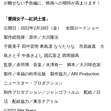
が離せない予告編に、映画への期待が高まります！
「愛国女子―紅武士道」
公開日：2022年2月18日（金） 全国ロードショー
製作総指揮・原作／大川隆法
千眼美子 田中宏明 希島凛 なりたりな 市原綾真 大
島さと子 中条きよし 国広富之 西岡德馬
監督／赤羽博 音楽／水澤有一 脚本／大川咲也加
製作／幸福の科学出版 製作協力／ARI Production
ニュースター・プロダクション
制作プロダクション／ジャンゴフィルム 配給／日
活 配給協力／東京テアトル
©2022 IRH Press