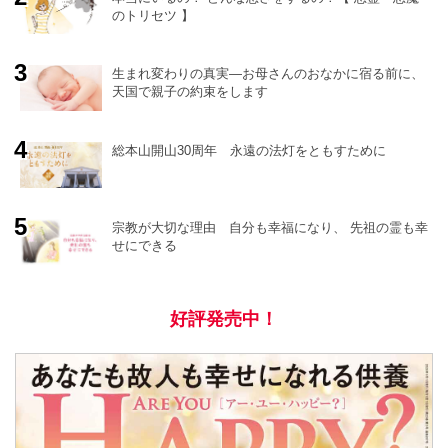
のトリセツ 】
o
r
e
生まれ変わりの真実―お母さんのおなかに宿る前に、
天国で親子の約束をします
総本山開山30周年 永遠の法灯をともすために
宗教が大切な理由 自分も幸福になり、 先祖の霊も幸
せにできる
好評発売中！