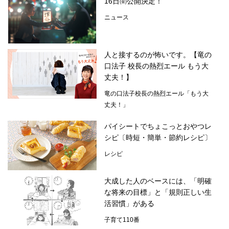
16日㈮公開決定！
ニュース
人と接するのが怖いです。【竜の
口法子 校長の熱烈エール もう大
丈夫！】
竜の口法子校長の熱烈エール「もう大
丈夫！」
パイシートでちょこっとおやつレ
シピ〔時短・簡単・節約レシピ〕
レシピ
大成した人のベースには、「明確
な将来の目標」と「規則正しい生
活習慣」がある
子育て110番