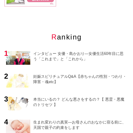
Ranking
インタビュー 女優・島かおり―女優生活60年目に思
う「これまで」と「これから」
妊娠スピリチュアルQ&A【赤ちゃんの性別・つわり・
障害・魂etc】
o
r
e
本当にいるの？ どんな悪さをするの？【 悪霊・悪魔
のトリセツ 】
生まれ変わりの真実―お母さんのおなかに宿る前に、
天国で親子の約束をします