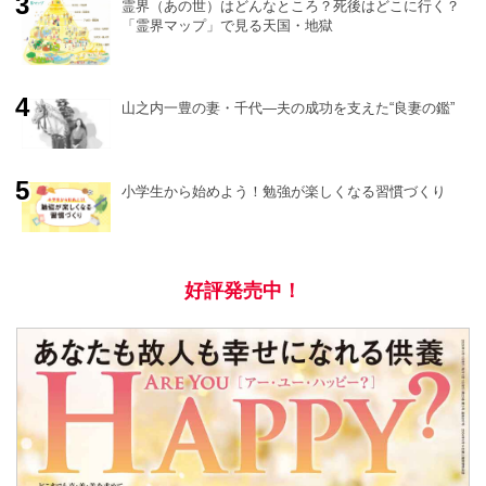
e
霊界（あの世）はどんなところ？死後はどこに行く？
「霊界マップ」で見る天国・地獄
山之内一豊の妻・千代―夫の成功を支えた“良妻の鑑”
小学生から始めよう！勉強が楽しくなる習慣づくり
好評発売中！