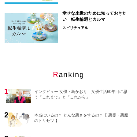
幸せな来世のために知っておきた
い 転生輪廻とカルマ
スピリチュアル
Ranking
インタビュー 女優・島かおり―女優生活60年目に思
う「これまで」と「これから」
本当にいるの？ どんな悪さをするの？【 悪霊・悪魔
のトリセツ 】
o
r