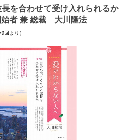
波長を合わせて受け入れられるか
始者 兼 総裁 大川隆法
全9回より）