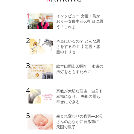
インタビュー 女優・島か
おり―女優生活60年目に思
う「これま...
本当にいるの？ どんな悪
さをするの？【 悪霊・悪
魔のトリセ...
総本山開山30周年 永遠の
法灯をともすために
宗教が大切な理由 自分も
幸福になり、 先祖の霊も
幸せにできる
生まれ変わりの真実―お母
さんのおなかに宿る前に、
天国で親子...