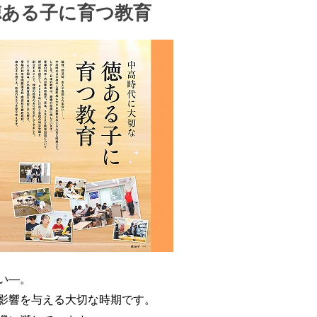
徳ある子に育つ教育
い―。
影響を与える大切な時期です。