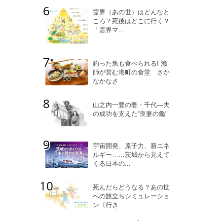
霊界（あの世）はどんなと
ころ？死後はどこに行く？
「霊界マ...
釣った魚も食べられる! 漁
師が営む港町の食堂 さか
なかなさ
山之内一豊の妻・千代―夫
の成功を支えた“良妻の鑑”
宇宙開発、原子力、新エネ
ルギー……茨城から見えて
くる日本の...
死んだらどうなる？あの世
への旅立ちシミュレーショ
ン〔行き...