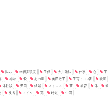
悩み
幸福実現党
子供
大川隆法
仕事
心
子
係
地獄
愛
あの世
奥田敬子
子育て110番
映画
体験談
天国
結婚
ストレス
夢
教育
体
後
反省
メイク
死
時短
中国