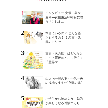
インタビュー 女優・島か
おり―女優生活60年目に思
う「これま...
本当にいるの？ どんな悪
さをするの？【 悪霊・悪
魔のトリセ...
霊界（あの世）はどんなと
ころ？死後はどこに行く？
「霊界マ...
山之内一豊の妻・千代―夫
の成功を支えた“良妻の鑑”
小学生から始めよう！勉強
が楽しくなる習慣づくり