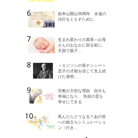
総本山開山30周年 永遠の
法灯をともすために
生まれ変わりの真実―お母
さんのおなかに宿る前に、
天国で親子...
＜エジソンの母ナンシー＞
息子の才能を信じて支え続
けた発明...
宗教が大切な理由 自分も
幸福になり、 先祖の霊も
幸せにできる
死んだらどうなる？あの世
への旅立ちシミュレーショ
ン〔行き...