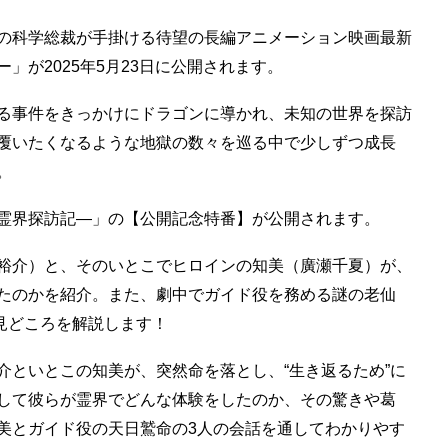
の科学総裁が手掛ける待望の長編アニメーション映画最新
」が2025年5月23日に公開されます。
る事件をきっかけにドラゴンに導かれ、未知の世界を探訪
覆いたくなるような地獄の数々を巡る中で少しずつ成長
。
霊界探訪記―」の【公開記念特番】が公開されます。
裕介）と、そのいとこでヒロインの知美（廣瀬千夏）が、
たのかを紹介。また、劇中でガイド役を務める謎の老仙
見どころを解説します！
介といとこの知美が、突然命を落とし、“生き返るため”に
して彼らが霊界でどんな体験をしたのか、その驚きや葛
美とガイド役の天日鷲命の3人の会話を通してわかりやす