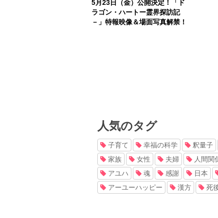
5月23日（金）公開決定！「ド
ラゴン・ハートー霊界探訪記
－」特報映像＆場面写真解禁！
人気のタグ
子育て
幸福の科学
釈量子
家族
女性
夫婦
人間関
アユハ
魂
感謝
日本
アーユーハッピー
漢方
死