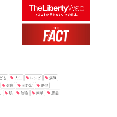
ども
人生
レシピ
病気
健康
岡野宏
信仰
親
肌
勉強
簡単
悪霊