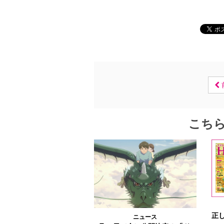
こち
正し
ニュース