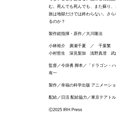
む。死んでも死んでも、また蘇り、
旅は地獄だけでは終わらない。さら
るのか？
製作総指揮・原作／大川隆法
小林裕介 廣瀬千夏 ／ 千葉繁
小村哲生 深見梨加 浅野真澄 武
監督／今掛勇 脚本／「ドラゴン・
有一
製作／幸福の科学出版 アニメーション制作
配給／日活 配給協力／東京テアトル
Ⓒ2025 IRH Press