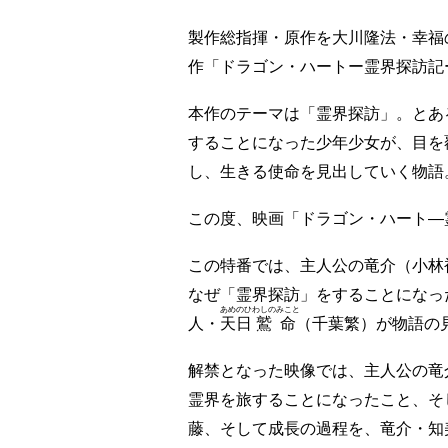
製作総指揮・原作を大川隆法・幸福
作「ドラゴン・ハートー霊界探訪記ー
本作のテーマは「霊界探訪」。とあ
することになった少年少女が、目を
し、生きる使命を見出していく物語
この度、映画「ドラゴン・ハート―
この特番では、主人公の竜介（小林
なぜ「霊界探訪」をすることになっ
あめのひ
わしの
みこと
人・
天日
鷲
命
（千葉繁）が物語の
解禁となった映像では、主人公の竜
霊界を旅することになったこと、そ
藤、そして成長の過程を、竜介・知