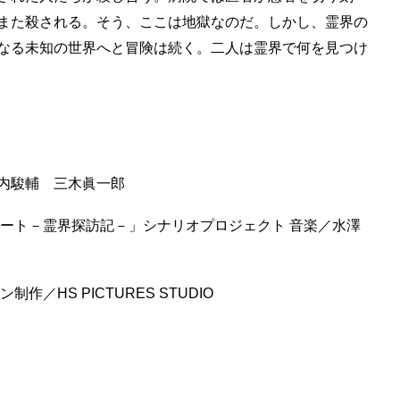
また殺される。そう、ここは地獄なのだ。しかし、霊界の
なる未知の世界へと冒険は続く。二人は霊界で何を見つけ
内駿輔 三木眞一郎
ハート－霊界探訪記－」シナリオプロジェクト 音楽／水澤
／HS PICTURES STUDIO