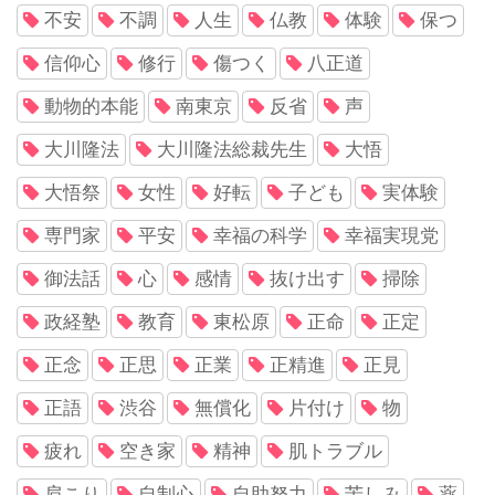
不安
不調
人生
仏教
体験
保つ
信仰心
修行
傷つく
八正道
動物的本能
南東京
反省
声
大川隆法
大川隆法総裁先生
大悟
大悟祭
女性
好転
子ども
実体験
専門家
平安
幸福の科学
幸福実現党
御法話
心
感情
抜け出す
掃除
政経塾
教育
東松原
正命
正定
正念
正思
正業
正精進
正見
正語
渋谷
無償化
片付け
物
疲れ
空き家
精神
肌トラブル
肩こり
自制心
自助努力
苦しみ
薬