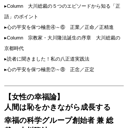
▸Column 大川総裁の５つのエピソードから知る「正
語」のポイント
▸心の平安を保つ極意④～⑥ 正業／正命／正精進
▸Column 宗教家・大川隆法誕生の序章 大川総裁の
京都時代
▸読者に聞きました！私の八正道実践法
▸心の平安を保つ極意⑦～⑧ 正念／正定
【女性の幸福論】
人間は恥をかきながら成長する
幸福の科学グループ創始者 兼 総