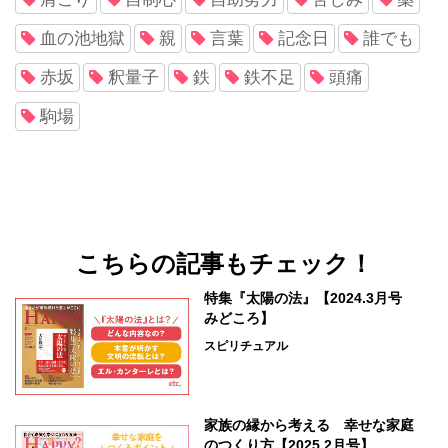
血の池地獄
親
言葉
記念日
誰でも
赤坂
釈量子
鉄
鉄不足
頭痛
駒場
こちらの記事もチェック！
特集『太陽の法』【2024.3月号
みどころ】
スピリチュアル
家族の縁から考える 幸せな家庭
のつくり方【2025.2月号】