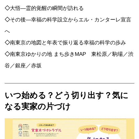
◇
大悟―霊的覚醒の瞬間が訪れる
◇
その後―幸福の科学設立からエル・カンターレ宣言
へ
◇
南東京の地図と年表で振り返る幸福の科学の歩み
◇
南東京ゆかりの地 まち歩きMAP 東松原／駒場／渋
谷／銀座／赤坂
いつ始める？どう切り出す？気に
なる実家の片づけ