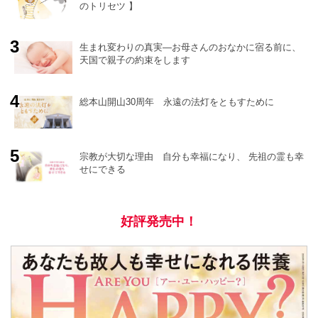
のトリセツ 】
o
r
e
生まれ変わりの真実―お母さんのおなかに宿る前に、
天国で親子の約束をします
総本山開山30周年 永遠の法灯をともすために
宗教が大切な理由 自分も幸福になり、 先祖の霊も幸
せにできる
好評発売中！