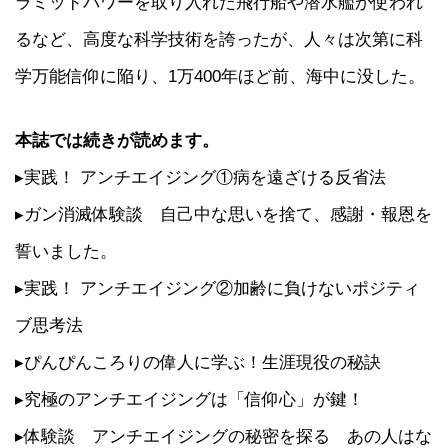
ラミッドパワーを取り入れた飛行船や潜水艦が使われ
るなど、高度な科学技術を誇ったが、人々は次第に科
学万能信仰に陥り、1万400年ほど前、海中に没した。
本誌では続きが読めます。
▸実践！ アンチエイジング①病を遠ざける反省法
▸ガン消滅体験談 自己中な思いを捨て、感謝・報恩を
誓いました。
▸実践！ アンチエイジング②加齢に負けないポジティ
ブ思考法
▸ぴんぴんころりの偉人に学ぶ！生涯現役の秘訣
▸究極のアンチエイジングは「信仰心」が鍵！
▸体験談 アンチエイジングの秘密を探る あの人はな