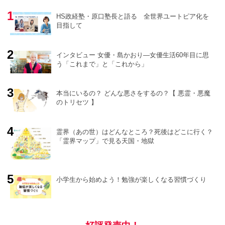
HS政経塾・原口塾長と語る 全世界ユートピア化を
目指して
インタビュー 女優・島かおり―女優生活60年目に思
う「これまで」と「これから」
o
r
e
本当にいるの？ どんな悪さをするの？【 悪霊・悪魔
のトリセツ 】
霊界（あの世）はどんなところ？死後はどこに行く？
「霊界マップ」で見る天国・地獄
小学生から始めよう！勉強が楽しくなる習慣づくり