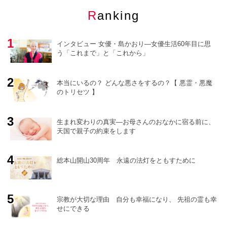
Ranking
インタビュー 女優・島かおり―女優生活60年目に思
う「これまで」と「これから」
本当にいるの？ どんな悪さをするの？【 悪霊・悪魔
のトリセツ 】
o
r
e
生まれ変わりの真実―お母さんのおなかに宿る前に、
天国で親子の約束をします
総本山開山30周年 永遠の法灯をともすために
宗教が大切な理由 自分も幸福になり、 先祖の霊も幸
せにできる