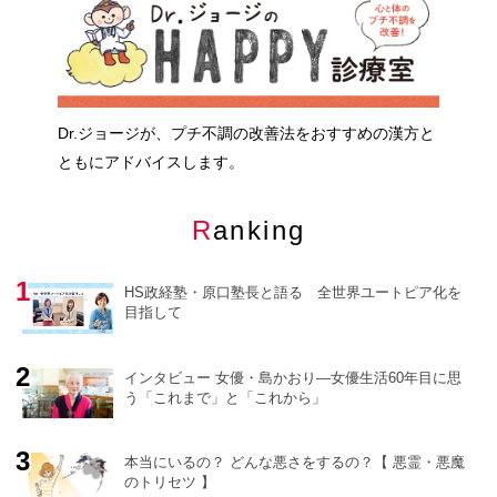
Dr.ジョージが、プチ不調の改善法をおすすめの漢方と
ともにアドバイスします。
Ranking
HS政経塾・原口塾長と語る 全世界ユートピア化を
目指して
インタビュー 女優・島かおり―女優生活60年目に思
う「これまで」と「これから」
o
r
e
本当にいるの？ どんな悪さをするの？【 悪霊・悪魔
のトリセツ 】