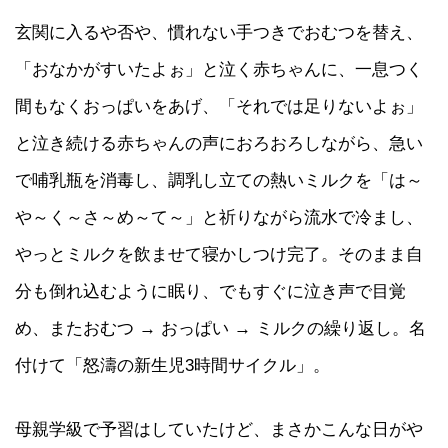
玄関に入るや否や、慣れない手つきでおむつを替え、
「おなかがすいたよぉ」と泣く赤ちゃんに、一息つく
間もなくおっぱいをあげ、「それでは足りないよぉ」
と泣き続ける赤ちゃんの声におろおろしながら、急い
で哺乳瓶を消毒し、調乳し立ての熱いミルクを「は～
や～く～さ～め～て～」と祈りながら流水で冷まし、
やっとミルクを飲ませて寝かしつけ完了。そのまま自
分も倒れ込むように眠り、でもすぐに泣き声で目覚
め、またおむつ → おっぱい → ミルクの繰り返し。名
付けて「怒濤の新生児3時間サイクル」。
母親学級で予習はしていたけど、まさかこんな日がや