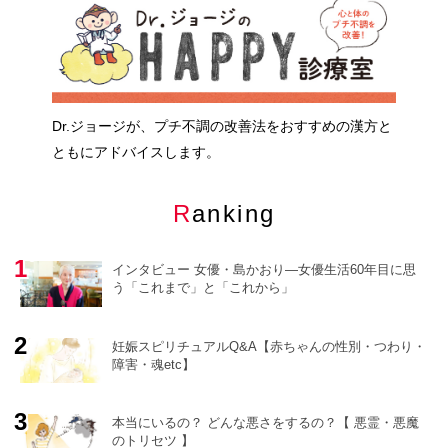
Dr.ジョージが、プチ不調の改善法をおすすめの漢方と
ともにアドバイスします。
Ranking
インタビュー 女優・島かおり―女優生活60年目に思
う「これまで」と「これから」
妊娠スピリチュアルQ&A【赤ちゃんの性別・つわり・
障害・魂etc】
o
r
e
本当にいるの？ どんな悪さをするの？【 悪霊・悪魔
のトリセツ 】